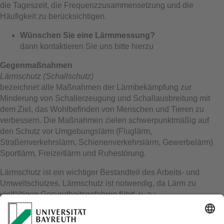
die Tageszeit, die Frequenzzusammensetzung und die
Häufigkeit zu berücksichtigen.
Wünschen Sie eine Lärmmessung?
dann kontaktieren Sie uns bitte hierzu
Gegenmaßnahmen
Lärmschutz (Schallschutz)
bezeichnet alle Maßnahmen der Lärmbekämpfung zur
Minderung von Schallerzeugung und Schallausbreitung mit
dem Ziel, das Wohlbefinden von Menschen und Tieren zu
verbessern. Die Maßnahmen zielen schwerpunktmäßig auf
den Schutz vor Umgebungslärm (Fluglärm,
Straßenverkehrslärm, Schienenverkehrslärm, Gewerbelärm)
Sportlärm, Freizeitlärm und Ruhestörung.
Lärmschutz ist ein wichtiger Bestandteil des Arbeits- und
Umweltschutzes. Lärmschutz ist notwendig, da Lärm zu
vielfältigen Gesundheitsgefahren führt, u. a.:
Schädigung des
Ohrs
und
Gehörs